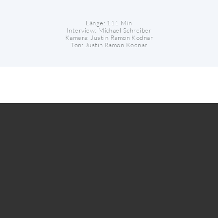
Länge: 111 Min
Interview: Michael Schreiber
Kamera: Justin Ramon Kodnar
Ton: Justin Ramon Kodnar