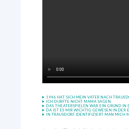
1946 HAT SICH MEIN VATER NACH TRAUS
ICH DURFTE NICHT MAMA SAGEN
DAS THEATERSPIELEN WAR EIN GRUND IN 
DA IST ES MIR WICHTIG GEWESEN IN DER 
IN TRAUSDORF IDENTIFIZIERT MAN MICH 