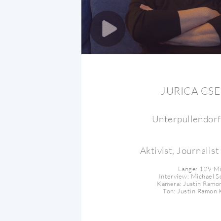
JURICA CS
Unterpullendorf
Aktivist, Journalis
Länge: 129 M
Interview: Michael S
Kamera: Justin Ramo
Ton: Justin Ramon 