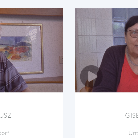
USZ
GIS
dorf
Unt