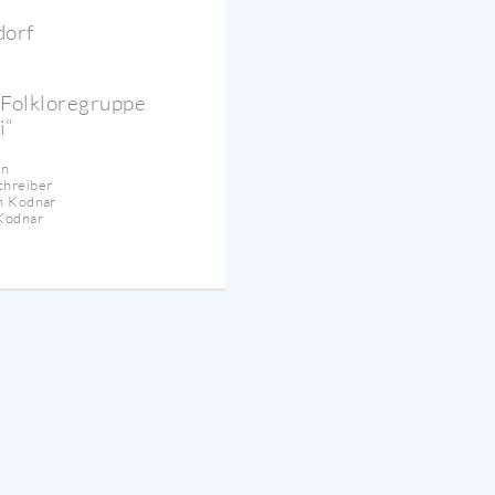
dorf
 Folkloregruppe
i“
in
chreiber
n Kodnar
Kodnar