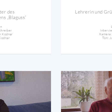
ter des
Lehrerin und Grü
ns „Blaguss“
in
chreiber
Intervi
n Kodnar
Kamera:
Kodnar
Ton: 