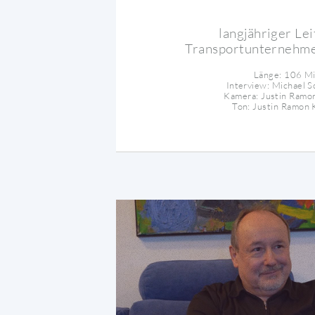
langjähriger Lei
Transportunternehme
Länge: 106 M
Interview: Michael S
Kamera: Justin Ramo
Ton: Justin Ramon 