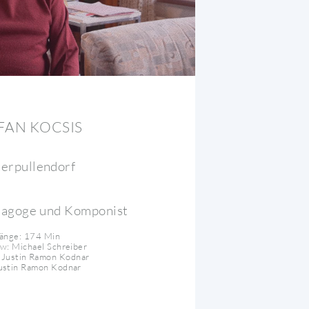
FAN KOCSIS
erpullendorf
dagoge und Komponist
änge: 174 Min
ew: Michael Schreiber
 Justin Ramon Kodnar
Justin Ramon Kodnar