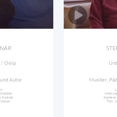
ENAR
STE
 / Oslip
Unt
t und Autor
Musiker, Pä
in
L
chreiber
Intervi
n Kodnar
Kamera:
Kodnar
Ton: 