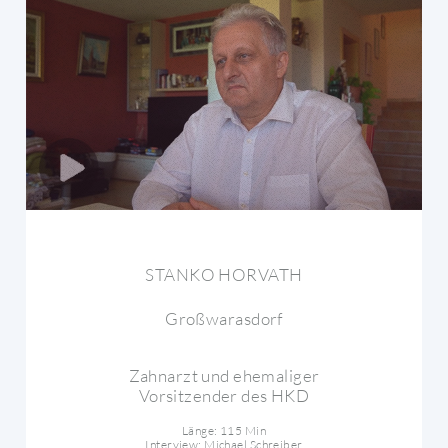
STANKO HORVATH
Großwarasdorf
Zahnarzt und ehemaliger
Vorsitzender des HKD
Länge: 115 Min
Interview: Michael Schreiber