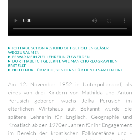
ICH HABE SCHON ALS KIND OFT GEHOLFEN GLÄSER
WEGZURÄUMEN
ES WAR MEIN ZIEL LEHRERIN ZU WERDEN
DORT HABE ICH GELERNT, WIE MAN CHOREOGRAPHIEN
ERSTELLT
NICHT NUR FÜR MICH, SONDERN FÜR DEN GESAMTEN ORT
Am 12. November 1952 in Unterpullendorf, als
eines von drei Kindern von Mathilda und Anton
Perusich geboren, wuchs Jelka Perusich im
elterlichen Wirtshaus auf. Bekannt wurde die
spätere Lehrerin für Englisch, Geographie und
Kroatisch ab den 1970er Jahren für ihr Engagement
im Bereich der kroatischen Folkloretänze und -