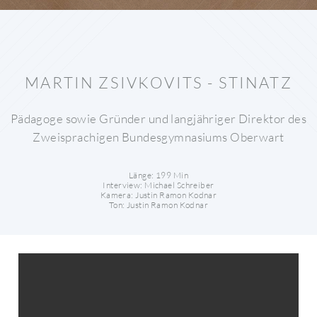
MARTIN ZSIVKOVITS - STINATZ
Pädagoge sowie Gründer und langjähriger Direktor des
Zweisprachigen Bundesgymnasiums Oberwart
Länge: 199 Min
Interview: Michael Schreiber
Kamera: Justin Ramon Kodnar
Ton: Justin Ramon Kodnar