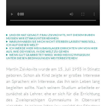
UND ER HAT GESAGT: FRAU ZSIVKOVITS, MIT DIESEM BUBEN
MÜSSEN WIR ETWAS UNTERNEHMEN
WARUM HABEN SIE MICH NICHT STERBEN LASSEN? WAS SOLL
ICH AUF DIESER WELT?
ICH WERDE HIER MEIN BASISLAGER ERRICHTEN UM VON HIER
AUS, WIE ODYSSEUS, IN DIE WELT ZU GEHEN
WENN GUT GEARBEITET WIRD, WIRD MEIN GYMNASIUM
UNTER DIESEN BEDINGUNGEN WEITERBESTEHEN!
Martin Zsivkovits wurde am 15. Juli 1955 in Stinatz
geboren. Schon als Kind zeigte er großes Interesse
an Sprachen; ein Interesse, das ihn sein Leben lang
begleiten sollte. Nach seinem Studium arbeitete er
zunächst als Lehrer, ehe er sich für die Errichtung
des Zweisprachigen Gymnasiums in Oberwart
einsetzte. In seinem Interview spricht der Stinatzer