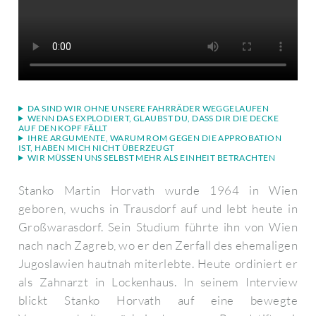
DA SIND WIR OHNE UNSERE FAHRRÄDER WEGGELAUFEN
WENN DAS EXPLODIERT, GLAUBST DU, DASS DIR DIE DECKE
AUF DEN KOPF FÄLLT
IHRE ARGUMENTE, WARUM ROM GEGEN DIE APPROBATION
IST, HABEN MICH NICHT ÜBERZEUGT
WIR MÜSSEN UNS SELBST MEHR ALS EINHEIT BETRACHTEN
Stanko Martin Horvath wurde 1964 in Wien
geboren, wuchs in Trausdorf auf und lebt heute in
Großwarasdorf. Sein Studium führte ihn von Wien
nach nach Zagreb, wo er den Zerfall des ehemaligen
Jugoslawien hautnah miterlebte. Heute ordiniert er
als Zahnarzt in Lockenhaus. In seinem Interview
blickt Stanko Horvath auf eine bewegte