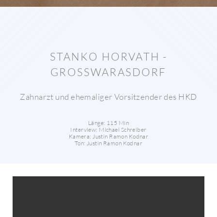
STANKO HORVATH -
GROSSWARASDORF
Zahnarzt und ehemaliger Vorsitzender des HKD
Länge: 115 Min
Interview: Michael Schreiber
Kamera: Justin Ramon Kodnar
Ton: Justin Ramon Kodnar