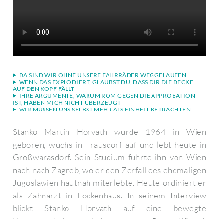
DA SIND WIR OHNE UNSERE FAHRRÄDER WEGGELAUFEN
WENN DAS EXPLODIERT, GLAUBST DU, DASS DIR DIE DECKE
AUF DEN KOPF FÄLLT
IHRE ARGUMENTE, WARUM ROM GEGEN DIE APPROBATION
IST, HABEN MICH NICHT ÜBERZEUGT
WIR MÜSSEN UNS SELBST MEHR ALS EINHEIT BETRACHTEN
Stanko Martin Horvath wurde 1964 in Wien
geboren, wuchs in Trausdorf auf und lebt heute in
Großwarasdorf. Sein Studium führte ihn von Wien
nach nach Zagreb, wo er den Zerfall des ehemaligen
Jugoslawien hautnah miterlebte. Heute ordiniert er
als Zahnarzt in Lockenhaus. In seinem Interview
blickt Stanko Horvath auf eine bewegte