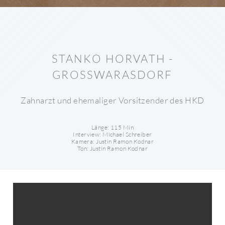
STANKO HORVATH -
GROSSWARASDORF
Zahnarzt und ehemaliger Vorsitzender des HKD
Länge: 115 Min
Interview: Michael Schreiber
Kamera: Justin Ramon Kodnar
Ton: Justin Ramon Kodnar