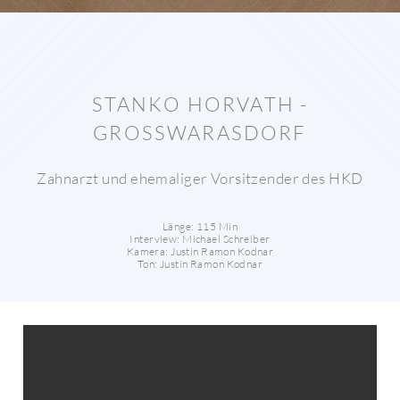
STANKO HORVATH -
GROSSWARASDORF
Zahnarzt und ehemaliger Vorsitzender des HKD
Länge: 115 Min
Interview: Michael Schreiber
Kamera: Justin Ramon Kodnar
Ton: Justin Ramon Kodnar