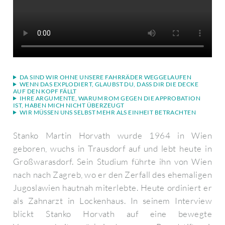
DA SIND WIR OHNE UNSERE FAHRRÄDER WEGGELAUFEN
WENN DAS EXPLODIERT, GLAUBST DU, DASS DIR DIE DECKE
AUF DEN KOPF FÄLLT
IHRE ARGUMENTE, WARUM ROM GEGEN DIE APPROBATION
IST, HABEN MICH NICHT ÜBERZEUGT
WIR MÜSSEN UNS SELBST MEHR ALS EINHEIT BETRACHTEN
Stanko Martin Horvath wurde 1964 in Wien
geboren, wuchs in Trausdorf auf und lebt heute in
Großwarasdorf. Sein Studium führte ihn von Wien
nach nach Zagreb, wo er den Zerfall des ehemaligen
Jugoslawien hautnah miterlebte. Heute ordiniert er
als Zahnarzt in Lockenhaus. In seinem Interview
blickt Stanko Horvath auf eine bewegte