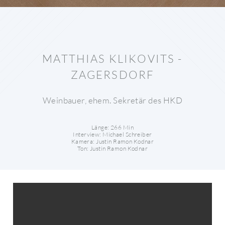
MATTHIAS KLIKOVITS -
ZAGERSDORF
Weinbauer, ehem. Sekretär des HKD
Länge: 266 Min
Interview: Michael Schreiber
Kamera: Justin Ramon Kodnar
Ton: Justin Ramon Kodnar