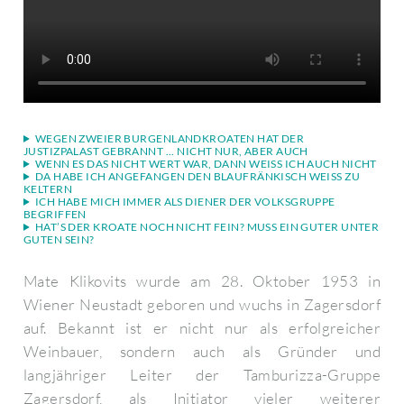
WEGEN ZWEIER BURGENLANDKROATEN HAT DER
JUSTIZPALAST GEBRANNT ... NICHT NUR, ABER AUCH
WENN ES DAS NICHT WERT WAR, DANN WEISS ICH AUCH NICHT
DA HABE ICH ANGEFANGEN DEN BLAUFRÄNKISCH WEISS ZU K
ELTERN
ICH HABE MICH IMMER ALS DIENER DER VOLKSGRUPPE
BEGRIFFEN
HAT’S DER KROATE NOCH NICHT FEIN? MUSS EIN GUTER UNTER
GUTEN SEIN?
Mate Klikovits wurde am 28. Oktober 1953 in
Wiener Neustadt geboren und wuchs in Zagersdorf
auf. Bekannt ist er nicht nur als erfolgreicher
Weinbauer, sondern auch als Gründer und
langjähriger Leiter der Tamburizza-Gruppe
Zagersdorf, als Initiator vieler weiterer