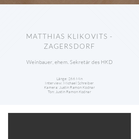
MATTHIAS KLIKOVITS -
ZAGERSDORF
Weinbauer, ehem. Sekretär des HKD
Länge: 266 Min
Interview: Michael Schreiber
Kamera: Justin Ramon Kodnar
Ton: Justin Ramon Kodnar