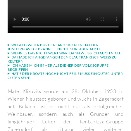
WEGEN ZWEIER BURGENLANDKROATEN HAT DER
JUSTIZPALAST GEBRANNT ... NICHT NUR, ABER AUCH
WENN ES DAS NICHT WERT WAR, DANN WEISS ICH AUCH NICHT
DA HABE ICH ANGEFANGEN DEN BLAUFRÄNKISCH WEISS ZU K
ELTERN
ICH HABE MICH IMMER ALS DIENER DER VOLKSGRUPPE
BEGRIFFEN
HAT’S DER KROATE NOCH NICHT FEIN? MUSS EIN GUTER UNTER
GUTEN SEIN?
Mate Klikovits wurde am 28. Oktober 1953 in
Wiener Neustadt geboren und wuchs in Zagersdorf
auf. Bekannt ist er nicht nur als erfolgreicher
Weinbauer, sondern auch als Gründer und
langjähriger Leiter der Tamburizza-Gruppe
Zagersdorf, als Initiator vieler weiterer