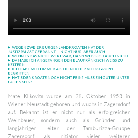
WEGEN ZWEIER BURGENLANDKROATEN HAT DER
JUSTIZPALAST GEBRANNT ... NICHT NUR, ABER AUCH
WENN ES DAS NICHT WERT WAR, DANN WEISS ICH AUCH NICHT
DA HABE ICH ANGEFANGEN DEN BLAUFRÄNKISCH WEISS ZU K
ELTERN
ICH HABE MICH IMMER ALS DIENER DER VOLKSGRUPPE
BEGRIFFEN
HAT’S DER KROATE NOCH NICHT FEIN? MUSS EIN GUTER UNTER
GUTEN SEIN?
Mate Klikovits wurde am 28. Oktober 1953 in
Wiener Neustadt geboren und wuchs in Zagersdorf
auf. Bekannt ist er nicht nur als erfolgreicher
Weinbauer, sondern auch als Gründer und
langjähriger Leiter der Tamburizza-Gruppe
Zagersdorf, als Initiator vieler weiterer