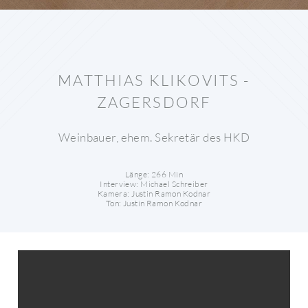
MATTHIAS KLIKOVITS -
ZAGERSDORF
Weinbauer, ehem. Sekretär des HKD
Länge: 266 Min
Interview: Michael Schreiber
Kamera: Justin Ramon Kodnar
Ton: Justin Ramon Kodnar