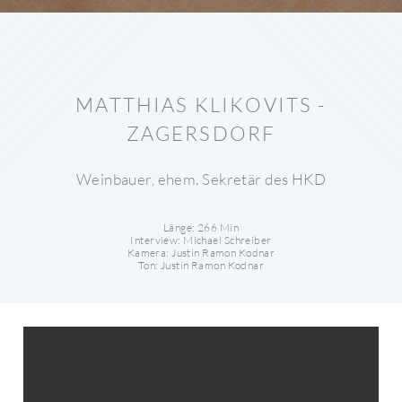
MATTHIAS KLIKOVITS -
ZAGERSDORF
Weinbauer, ehem. Sekretär des HKD
Länge: 266 Min
Interview: Michael Schreiber
Kamera: Justin Ramon Kodnar
Ton: Justin Ramon Kodnar