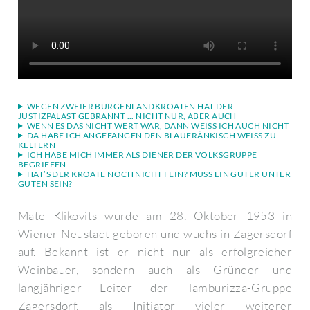
WEGEN ZWEIER BURGENLANDKROATEN HAT DER
JUSTIZPALAST GEBRANNT ... NICHT NUR, ABER AUCH
WENN ES DAS NICHT WERT WAR, DANN WEISS ICH AUCH NICHT
DA HABE ICH ANGEFANGEN DEN BLAUFRÄNKISCH WEISS ZU K
ELTERN
ICH HABE MICH IMMER ALS DIENER DER VOLKSGRUPPE
BEGRIFFEN
HAT’S DER KROATE NOCH NICHT FEIN? MUSS EIN GUTER UNTER
GUTEN SEIN?
Mate Klikovits wurde am 28. Oktober 1953 in
Wiener Neustadt geboren und wuchs in Zagersdorf
auf. Bekannt ist er nicht nur als erfolgreicher
Weinbauer, sondern auch als Gründer und
langjähriger Leiter der Tamburizza-Gruppe
Zagersdorf, als Initiator vieler weiterer