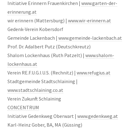
Initiative Erinnern Frauenkirchen |
www.garten-der-
erinnerung.at
wir erinnern (Mattersburg) |
www.wir-erinnern.at
Gedenk-Verein Kobersdorf
Gemeinde Lackenbach |
www.gemeinde-lackenbach.at
Prof. Dr. Adalbert Putz (Deutschkreutz)
Shalom Lockenhaus (Ruth Patzelt) |
www.shalom-
lockenhaus.at
Verein RE.F.U.G.I.U.S. (Rechnitz) |
www.refugius.at
Stadtgemeinde Stadtschlaining |
www.stadtschlaining.co.at
Verein Zukunft Schlaining
CONCENTRUM
Initiative Gedenkweg Oberwart |
www.gedenkweg.at
Karl-Heinz Gober, BA, MA (Güssing)